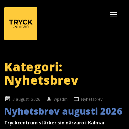
Naviga
av/på
Kategori:
Nyhetsbrev
Publicerad
3 augusti 2026
wpadm
Nyhetsbrev
på
Nyhetsbrev augusti 2026
Tryckcentrum stärker sin närvaro i Kalmar