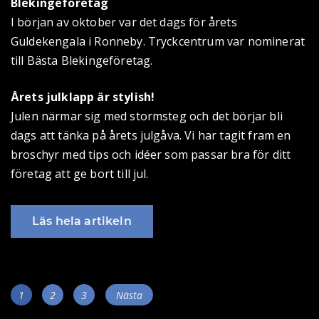
Blekingeföretag
I början av oktober var det dags för årets
Guldekengala i Ronneby. Tryckcentrum var nominerat
till Bästa Blekingeföretag.
Årets julklapp är stylish!
Julen närmar sig med stormsteg och det börjar bli
dags att tänka på årets julgåva. Vi har tagit fram en
broschyr med tips och idéer som passar bra för ditt
företag att ge bort till jul.
Läs hela artikeln
Inläggsnavigering
Sida
Sida
Sida
1
2
3
Nästa