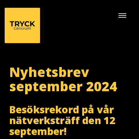
Naviga
av/på
Nyhetsbrev
september 2024
Besöksrekord på vår
nätverksträff den 12
september!